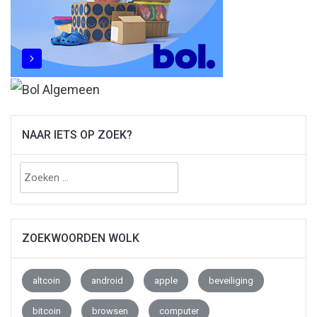
NAAR IETS OP ZOEK?
Zoeken
naar:
ZOEKWOORDEN WOLK
altcoin
android
apple
beveiliging
bitcoin
browsen
computer