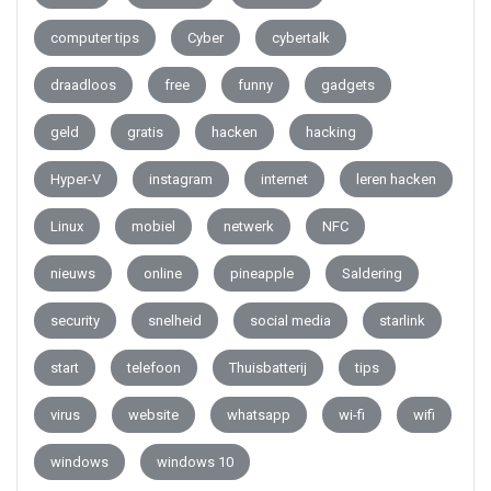
computer tips
Cyber
cybertalk
draadloos
free
funny
gadgets
geld
gratis
hacken
hacking
Hyper-V
instagram
internet
leren hacken
Linux
mobiel
netwerk
NFC
nieuws
online
pineapple
Saldering
security
snelheid
social media
starlink
start
telefoon
Thuisbatterij
tips
virus
website
whatsapp
wi-fi
wifi
windows
windows 10