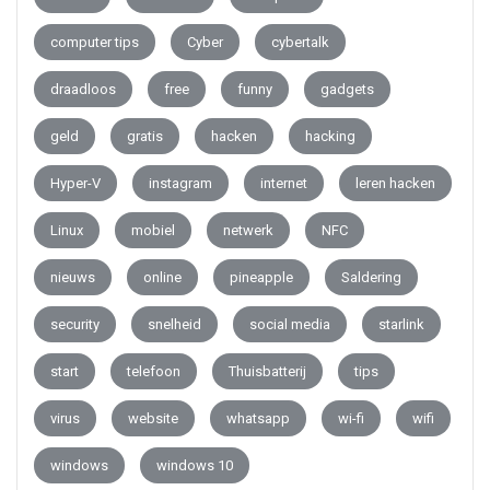
computer tips
Cyber
cybertalk
draadloos
free
funny
gadgets
geld
gratis
hacken
hacking
Hyper-V
instagram
internet
leren hacken
Linux
mobiel
netwerk
NFC
nieuws
online
pineapple
Saldering
security
snelheid
social media
starlink
start
telefoon
Thuisbatterij
tips
virus
website
whatsapp
wi-fi
wifi
windows
windows 10