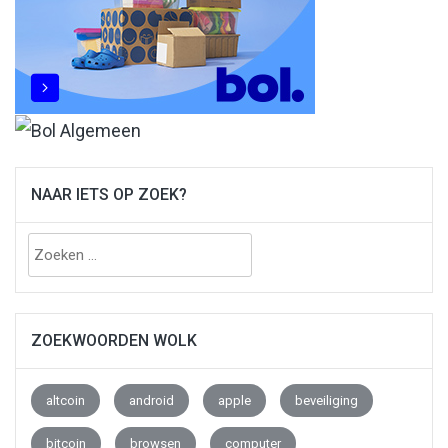
NAAR IETS OP ZOEK?
Zoeken
naar:
ZOEKWOORDEN WOLK
altcoin
android
apple
beveiliging
bitcoin
browsen
computer