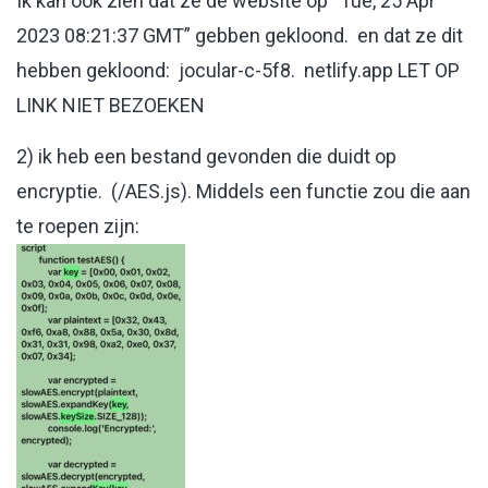
Ik kan ook zien dat ze de website op “Tue, 25 Apr
2023 08:21:37 GMT” gebben gekloond. en dat ze dit
hebben gekloond: jocular-c-5f8. netlify.app LET OP
LINK NIET BEZOEKEN
2) ik heb een bestand gevonden die duidt op
encryptie. (/AES.js). Middels een functie zou die aan
te roepen zijn: