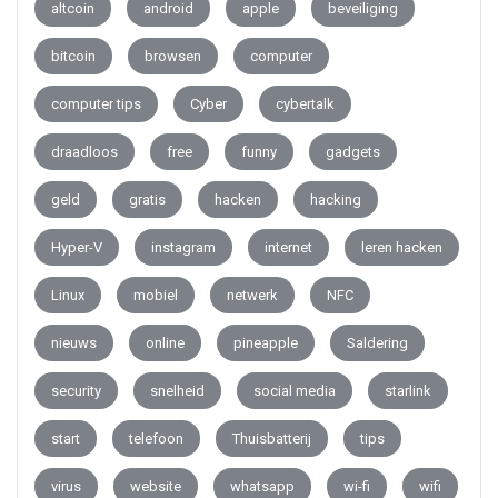
altcoin
android
apple
beveiliging
bitcoin
browsen
computer
computer tips
Cyber
cybertalk
draadloos
free
funny
gadgets
geld
gratis
hacken
hacking
Hyper-V
instagram
internet
leren hacken
Linux
mobiel
netwerk
NFC
nieuws
online
pineapple
Saldering
security
snelheid
social media
starlink
start
telefoon
Thuisbatterij
tips
virus
website
whatsapp
wi-fi
wifi