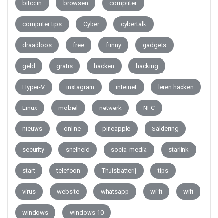
bitcoin
browsen
computer
computer tips
Cyber
cybertalk
draadloos
free
funny
gadgets
geld
gratis
hacken
hacking
Hyper-V
instagram
internet
leren hacken
Linux
mobiel
netwerk
NFC
nieuws
online
pineapple
Saldering
security
snelheid
social media
starlink
start
telefoon
Thuisbatterij
tips
virus
website
whatsapp
wi-fi
wifi
windows
windows 10