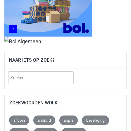
NAAR IETS OP ZOEK?
Zoeken
naar:
ZOEKWOORDEN WOLK
altcoin
android
apple
beveiliging