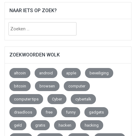
NAAR IETS OP ZOEK?
Zoeken
naar:
ZOEKWOORDEN WOLK
altcoin
android
apple
beveiliging
bitcoin
browsen
computer
computer tips
Cyber
cybertalk
draadloos
free
funny
gadgets
geld
gratis
hacken
hacking