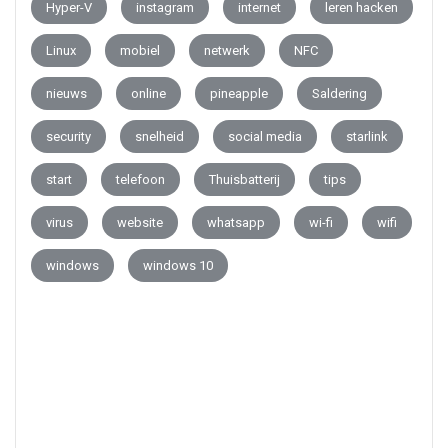
Hyper-V
instagram
internet
leren hacken
Linux
mobiel
netwerk
NFC
nieuws
online
pineapple
Saldering
security
snelheid
social media
starlink
start
telefoon
Thuisbatterij
tips
virus
website
whatsapp
wi-fi
wifi
windows
windows 10