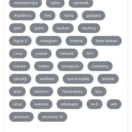
computer tips
Cyber
cybertalk
draadloos
free
funny
gadgets
geld
gratis
hacken
hacking
Hyper-V
instagram
internet
leren hacken
Linux
mobiel
netwerk
NFC
nieuws
online
pineapple
Saldering
security
snelheid
social media
starlink
start
telefoon
Thuisbatterij
tips
virus
website
whatsapp
wi-fi
wifi
windows
windows 10