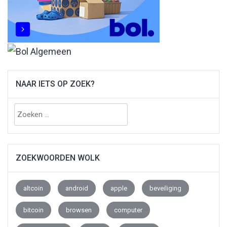
NAAR IETS OP ZOEK?
Zoeken
naar:
ZOEKWOORDEN WOLK
altcoin
android
apple
beveiliging
bitcoin
browsen
computer