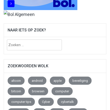
NAAR IETS OP ZOEK?
Zoeken
naar:
ZOEKWOORDEN WOLK
altcoin
android
apple
beveiliging
bitcoin
browsen
computer
computer tips
Cyber
cybertalk