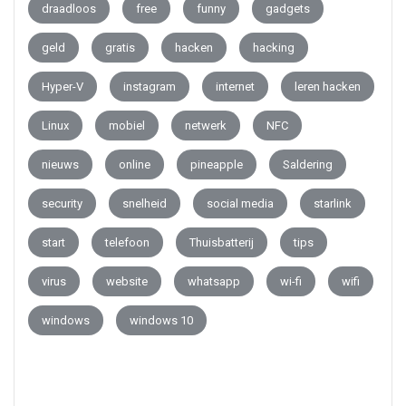
draadloos
free
funny
gadgets
geld
gratis
hacken
hacking
Hyper-V
instagram
internet
leren hacken
Linux
mobiel
netwerk
NFC
nieuws
online
pineapple
Saldering
security
snelheid
social media
starlink
start
telefoon
Thuisbatterij
tips
virus
website
whatsapp
wi-fi
wifi
windows
windows 10