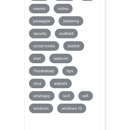
nieuws
online
pineapple
Saldering
security
snelheid
social media
starlink
start
telefoon
Thuisbatterij
tips
virus
website
whatsapp
wi-fi
wifi
windows
windows 10