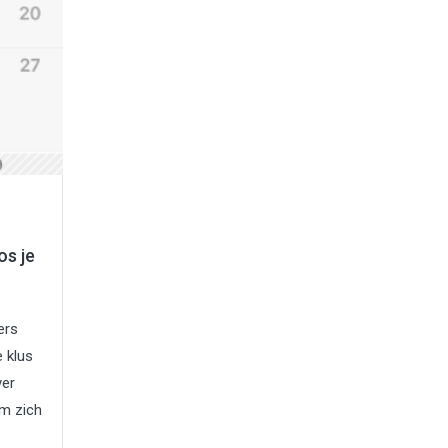
os je
ers
 klus
ver
em zich