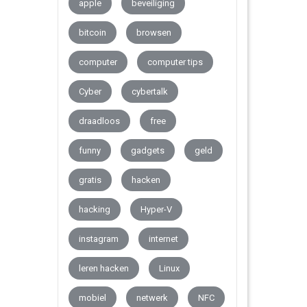
apple
beveiliging
bitcoin
browsen
computer
computer tips
Cyber
cybertalk
draadloos
free
funny
gadgets
geld
gratis
hacken
hacking
Hyper-V
instagram
internet
leren hacken
Linux
mobiel
netwerk
NFC