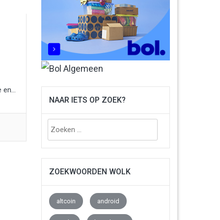
en...
NAAR IETS OP ZOEK?
Zoeken
naar:
ZOEKWOORDEN WOLK
altcoin
android