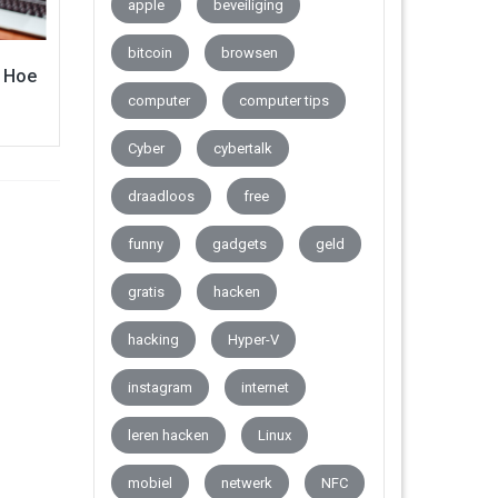
apple
beveiliging
bitcoin
browsen
| Hoe
computer
computer tips
Cyber
cybertalk
draadloos
free
funny
gadgets
geld
gratis
hacken
hacking
Hyper-V
instagram
internet
leren hacken
Linux
mobiel
netwerk
NFC