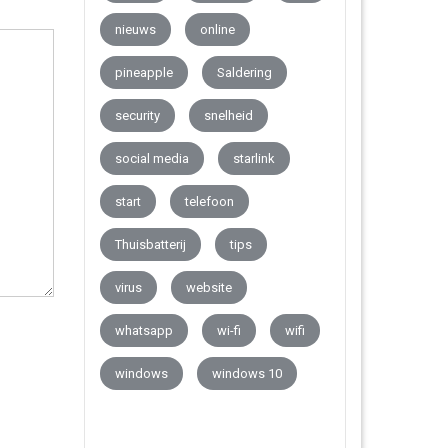
nieuws
online
pineapple
Saldering
security
snelheid
social media
starlink
start
telefoon
Thuisbatterij
tips
virus
website
whatsapp
wi-fi
wifi
windows
windows 10