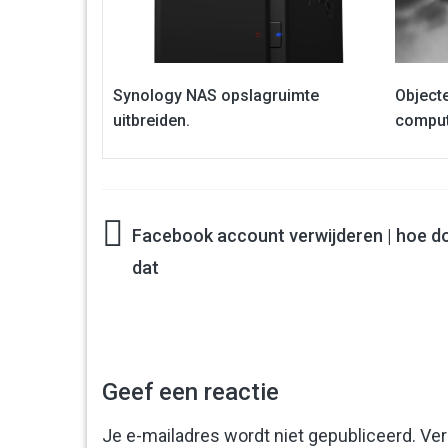
Synology NAS opslagruimte
Object
uitbreiden.
compute
Facebook account verwijderen | hoe do
Bericht
dat
navigatie
Geef een reactie
Je e-mailadres wordt niet gepubliceerd.
Ver