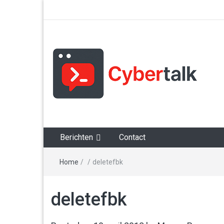
Alles over cyberspace
Berichten
Contact
Home
/
/
deletefbk
deletefbk