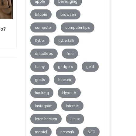
apple
beveiliging
bitcoin
browsen
computer
computer tips
ro?
Cyber
cybertalk
draadloos
free
funny
gadgets
geld
gratis
hacken
hacking
Hyper-V
instagram
internet
leren hacken
Linux
mobiel
netwerk
NFC