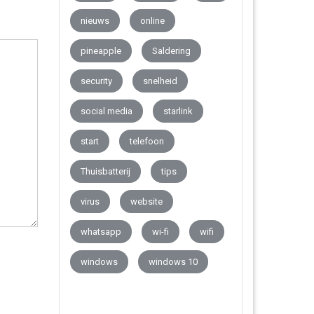
nieuws
online
pineapple
Saldering
security
snelheid
social media
starlink
start
telefoon
Thuisbatterij
tips
virus
website
whatsapp
wi-fi
wifi
windows
windows 10