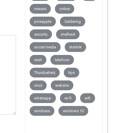
nieuws
online
pineapple
Saldering
security
snelheid
social media
starlink
start
telefoon
Thuisbatterij
tips
virus
website
whatsapp
wi-fi
wifi
windows
windows 10