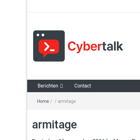
Alles over cyberspace
Berichten
Contact
Home
/
/
armitage
armitage