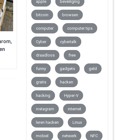
apple
beveiliging
bitcoin
browsen
computer
computer tips
aarom,
Cyber
cybertalk
ben
draadloos
free
funny
gadgets
geld
gratis
hacken
hacking
Hyper-V
instagram
internet
leren hacken
Linux
mobiel
netwerk
NFC