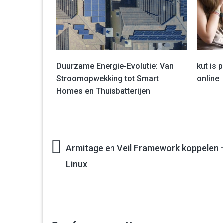
Duurzame Energie-Evolutie: Van
kut is 
Stroomopwekking tot Smart
online
Homes en Thuisbatterijen
Armitage en Veil Framework koppelen –
Bericht
Linux
navigatie