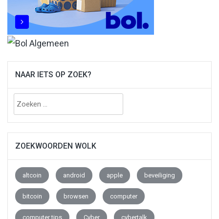
NAAR IETS OP ZOEK?
Zoeken
naar:
ZOEKWOORDEN WOLK
altcoin
android
apple
beveiliging
bitcoin
browsen
computer
computer tips
Cyber
cybertalk