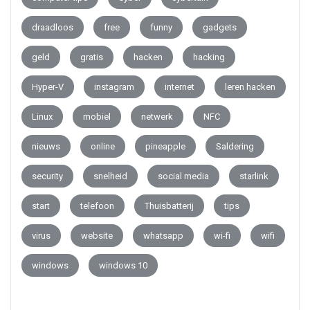
draadloos
free
funny
gadgets
geld
gratis
hacken
hacking
Hyper-V
instagram
internet
leren hacken
Linux
mobiel
netwerk
NFC
nieuws
online
pineapple
Saldering
security
snelheid
social media
starlink
start
telefoon
Thuisbatterij
tips
virus
website
whatsapp
wi-fi
wifi
windows
windows 10