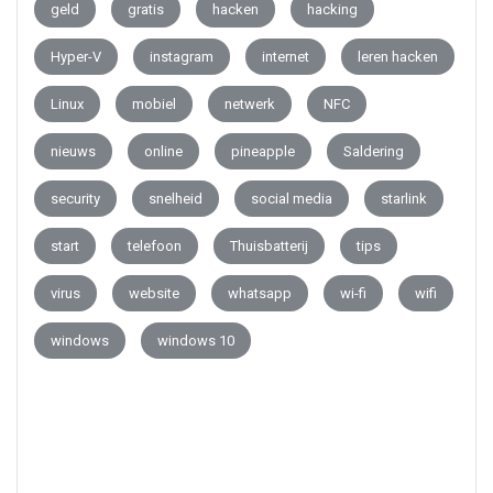
geld
gratis
hacken
hacking
Hyper-V
instagram
internet
leren hacken
Linux
mobiel
netwerk
NFC
nieuws
online
pineapple
Saldering
security
snelheid
social media
starlink
start
telefoon
Thuisbatterij
tips
virus
website
whatsapp
wi-fi
wifi
windows
windows 10