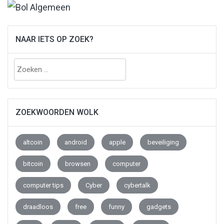
NAAR IETS OP ZOEK?
Zoeken
naar:
ZOEKWOORDEN WOLK
altcoin
android
apple
beveiliging
bitcoin
browsen
computer
computer tips
Cyber
cybertalk
draadloos
free
funny
gadgets