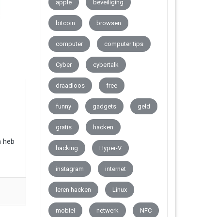
apple
beveiliging
bitcoin
browsen
computer
computer tips
Cyber
cybertalk
draadloos
free
funny
gadgets
geld
gratis
hacken
n heb
hacking
Hyper-V
instagram
internet
leren hacken
Linux
mobiel
netwerk
NFC