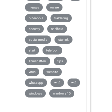
nieuws
online
pineapple
Saldering
security
snelheid
social media
starlink
start
telefoon
Thuisbatterij
tips
virus
website
whatsapp
wi-fi
wifi
windows
windows 10