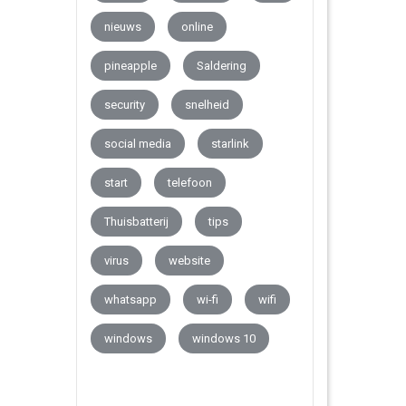
nieuws
online
pineapple
Saldering
security
snelheid
social media
starlink
start
telefoon
Thuisbatterij
tips
virus
website
whatsapp
wi-fi
wifi
windows
windows 10