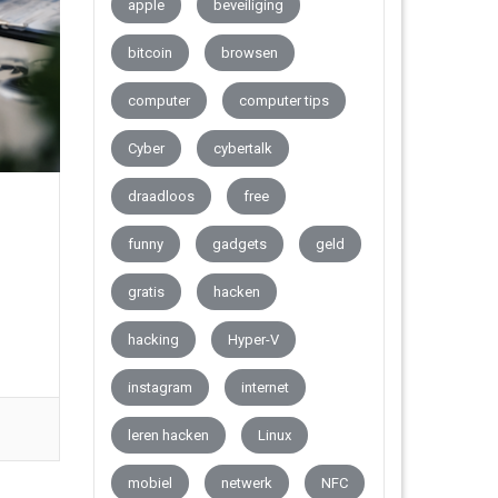
apple
beveiliging
bitcoin
browsen
computer
computer tips
Cyber
cybertalk
draadloos
free
funny
gadgets
geld
gratis
hacken
hacking
Hyper-V
instagram
internet
leren hacken
Linux
mobiel
netwerk
NFC