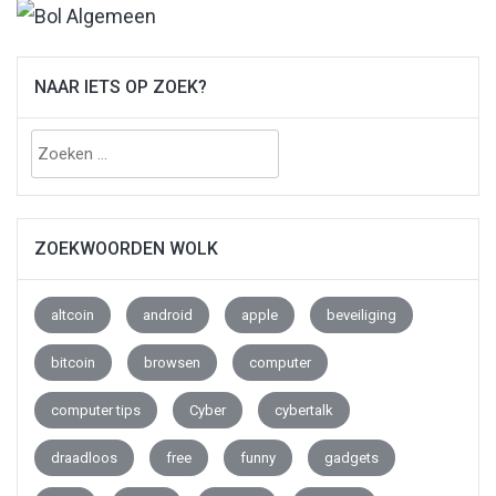
NAAR IETS OP ZOEK?
Zoeken
naar:
ZOEKWOORDEN WOLK
altcoin
android
apple
beveiliging
bitcoin
browsen
computer
computer tips
Cyber
cybertalk
draadloos
free
funny
gadgets