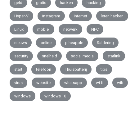
geld
gratis
hacken
hacking
Hyper-V
instagram
internet
leren hacken
Linux
mobiel
netwerk
NFC
nieuws
online
pineapple
Saldering
security
snelheid
social media
starlink
start
telefoon
Thuisbatterij
tips
virus
website
whatsapp
wi-fi
wifi
windows
windows 10